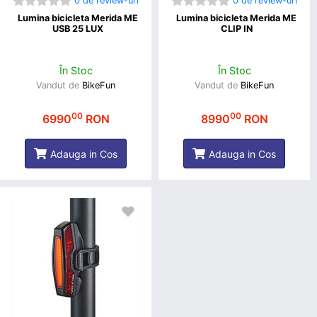
0 de review-uri
0 de review-uri
Lumina bicicleta Merida ME
Lumina bicicleta Merida ME
USB 25 LUX
CLIP IN
În Stoc
În Stoc
Vandut de
BikeFun
Vandut de
BikeFun
00
00
6990
RON
8990
RON
Adauga in Cos
Adauga in Cos