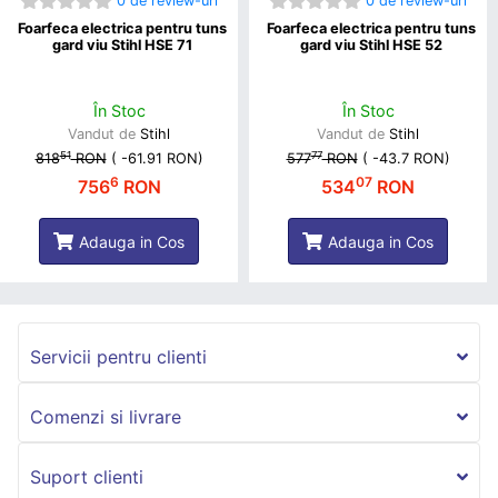
0 de review-uri
0 de review-uri
Foarfeca electrica pentru tuns
Foarfeca electrica pentru tuns
gard viu Stihl HSE 71
gard viu Stihl HSE 52
În Stoc
În Stoc
Vandut de
Stihl
Vandut de
Stihl
51
77
818
RON
(
-61.91 RON
)
577
RON
(
-43.7 RON
)
6
07
756
RON
534
RON
Adauga in Cos
Adauga in Cos
Servicii pentru clienti
Comenzi si livrare
Suport clienti