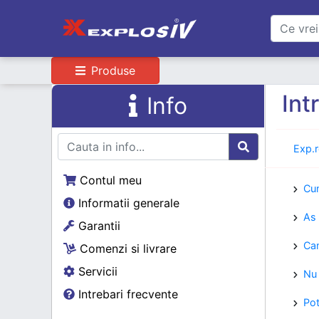
Produse
Int
Info
Exp.
Contul meu
Cum
Informatii generale
As 
Garantii
Can
Comenzi si livrare
Servicii
Nu 
Intrebari frecvente
Pot