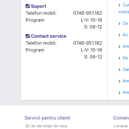
Cum
Suport
coma
Telefon mobil:
0748-951.182
Program
L-V: 10-16
Ce 
S: 09-12
As 
Contact service
Telefon mobil:
0748-951.182
Am 
Program
L-V: 10-16
S: 09-12
De 
Car
Am 
Am 
Servicii pentru clienti
Comenzi
30 de zile drept de retur
Livrarea