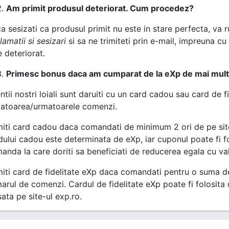
Am primit produsul deteriorat. Cum procedez?
a sesizati ca produsul primit nu este in stare perfecta, va 
lamatii si sesizari
si sa ne trimiteti prin e-mail, impreuna 
e deteriorat.
Primesc bonus daca am cumparat de la eXp de mai mult
ntii nostri loiali sunt daruiti cu un card cadou sau card de fi
atoarea/urmatoarele comenzi.
miti card cadou daca comandati de minimum 2 ori de pe site-
dului cadou este determinata de eXp, iar cuponul poate fi fo
anda la care doriti sa beneficiati de reducerea egala cu va
miti card de fidelitate eXp daca comandati pentru o suma d
arul de comenzi. Cardul de fidelitate eXp poate fi folosita
sata pe site-ul exp.ro.