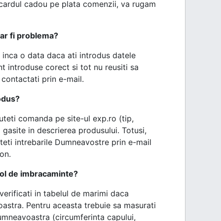
i cardul cadou pe plata comenzii, va rugam
ar fi problema?
i inca o data daca ati introdus datele
 introduse corect si tot nu reusiti sa
contactati prin e-mail.
odus?
teti comanda pe site-ul exp.ro (tip,
i gasite in descrierea produsului. Totusi,
miteti intrebarile Dumneavostre prin e-mail
fon.
col de imbracaminte?
erificati in tabelul de marimi daca
oastra. Pentru aceasta trebuie sa masurati
Dumneavoastra (circumferinta capului,