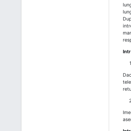
lung
lun
Dup
int
mar
res
Int
Dac
tel
ret
Ime
ase
Int