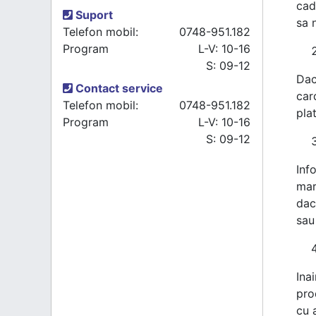
cad
Suport
sa 
Telefon mobil:
0748-951.182
Program
L-V: 10-16
S: 09-12
Dac
Contact service
car
Telefon mobil:
0748-951.182
pla
Program
L-V: 10-16
S: 09-12
Inf
mari
dac
sau 
Ina
pro
cu 