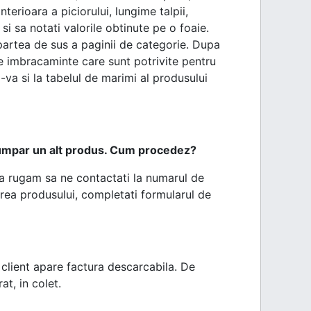
nterioara a piciorului, lungime talpii,
si sa notati valorile obtinute pe o foaie.
 partea de sus a paginii de categorie. Dupa
e imbracaminte care sunt potrivite pentru
a si la tabelul de marimi al produsului
cumpar un alt produs. Cum procedez?
va rugam sa ne contactati la numarul de
irea produsului, completati formularul de
lient apare factura descarcabila. De
t, in colet.