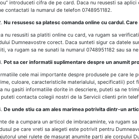
ou” introduceti cifra de pe card. Daca nu reusesti sa aplic
ne contactati la numarul de telefon 0748951182.
Nu resusesc sa platesc comanda online cu cardul. Care 
a nu resusiti sa platiti online cu card, va rugam sa verificat
dului Dumneavostre corect. Daca sunteti sigur ca datele sunt
titi, va rugam sa ne sunati la numarul 0748951182 sau sa ne 
Pot sa cer informatii suplimentare despre un anumit pr
ormatiile cele mai importante despre produsele pe care le pu
me, culoare, caracteristicile materialului, specificatii) pot f
a nu gasiti informatiile dorite in descriere, puteti sa ne tri
puteti contacta colegii nostri de la Servicii clienti prin tele
De unde stiu ca am ales marimea potrivita dintr-un arti
inte de a cumpara un articol de imbracaminte, va rugam sa v
dusul pe care vreti sa alegeti este potrivit pentru Dumneav
ajutorul unei rulete de masurat anumite parti ale corpului 