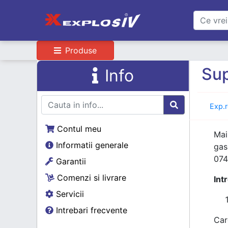
Produse
Sup
Info
Exp.
Contul meu
Mai
Informatii generale
gas
074
Garantii
Comenzi si livrare
Int
Servicii
Intrebari frecvente
Car