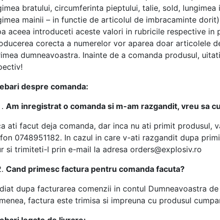
imea bratului, circumferinta pieptului, talie, sold, lungimea i
gimea mainii – in functie de articolul de imbracaminte dorit) 
a aceea introduceti aceste valori in rubricile respective in
roducerea corecta a numerelor vor aparea doar articolele d
imea dumneavoastra. Inainte de a comanda produsul, uitati-v
pectiv!
rebari despre comanda:
Am inregistrat o comanda si m-am razgandit, vreu sa 
a ati facut deja comanda, dar inca nu ati primit produsul, 
efon 0748951182. In cazul in care v-ati razgandit dupa prim
ur si trimiteti-l prin e-mail la adresa orders@explosiv.ro
Cand primesc factura pentru comanda facuta?
diat dupa facturarea comenzii in contul Dumneavoastra de c
menea, factura este trimisa si impreuna cu produsul cumpara
rebari legate de livrare: