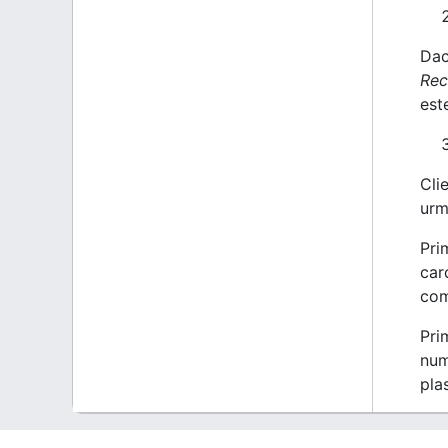
Dac
Rec
est
Clie
urm
Pri
car
com
Pri
num
pla