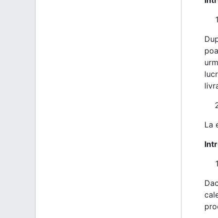
Dup
poa
urm
luc
liv
La 
Int
Dac
cal
pro