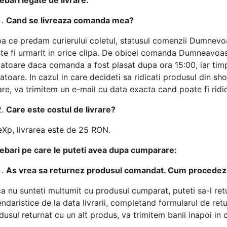
Cand se livreaza comanda mea?
a ce predam curierului coletul, statusul comenzii Dumnevoastr
te fi urmarit in orice clipa. De obicei comanda Dumneavoast
atoare daca comanda a fost plasat dupa ora 15:00, iar timpu
ratoare. In cazul in care decideti sa ridicati produsul din 
rare, va trimitem un e-mail cu data exacta cand poate fi ridic
Care este costul de livrare?
eXp, livrarea este de 25 RON.
rebari pe care le puteti avea dupa cumparare:
As vrea sa returnez produsul comandat. Cum procedez
a nu sunteti multumit cu produsul cumparat, puteti sa-l ret
endaristice de la data livrarii, completand formularul de retu
dusul returnat cu un alt produs, va trimitem banii inapoi in c