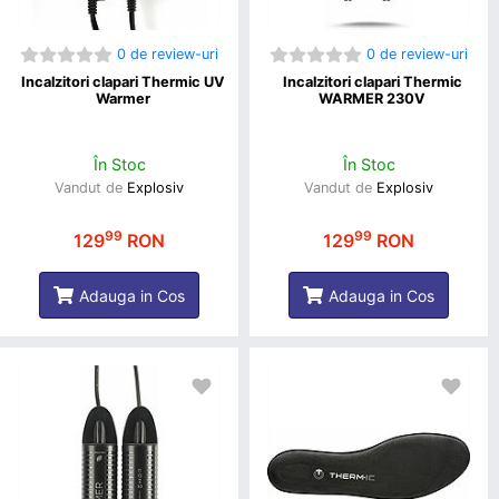
0 de review-uri
0 de review-uri
Incalzitori clapari Thermic UV
Incalzitori clapari Thermic
Warmer
WARMER 230V
În Stoc
În Stoc
Vandut de
Explosiv
Vandut de
Explosiv
99
99
129
RON
129
RON
Adauga in Cos
Adauga in Cos