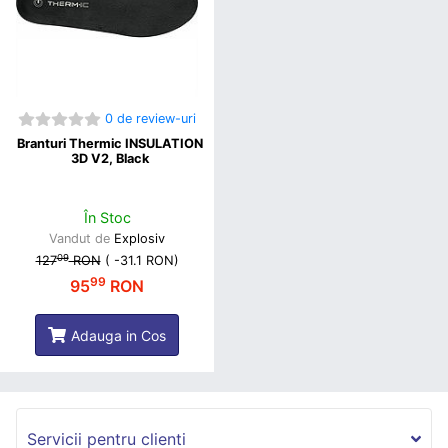
0 de review-uri
Branturi Thermic INSULATION
3D V2, Black
În Stoc
Vandut de
Explosiv
09
127
RON
(
-31.1 RON
)
99
95
RON
Adauga in Cos
Servicii pentru clienti