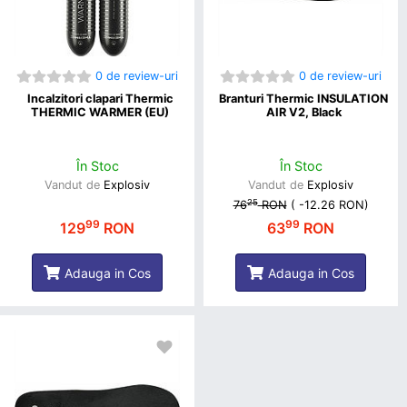
0 de review-uri
0 de review-uri
Incalzitori clapari Thermic
Branturi Thermic INSULATION
THERMIC WARMER (EU)
AIR V2, Black
În Stoc
În Stoc
Vandut de
Explosiv
Vandut de
Explosiv
25
76
RON
(
-12.26 RON
)
99
99
129
RON
63
RON
Adauga in Cos
Adauga in Cos